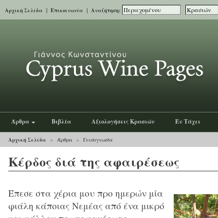
Αρχική Σελίδα
|
Επικοινωνία
| Αναζήτηση:
Άρθρα
Βιβλία
Αξιολογήσεις Κρασιών
Εν Τάχει
Αρχική Σελίδα
>
Άρθρα
>
Γευσιγνωσία
Κέρδος διά της αφαιρέσεως
Έπεσε στα χέρια μου προ ημερών μία
φιάλη κάποιας Νεμέας από ένα μικρό