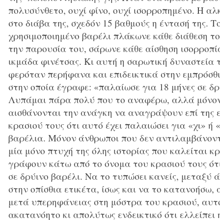
πολυσύνθετο, ουχί φίνο, ουχί ισορροπημένο. Η α
στο διάβα της, σχεδόν 15 βαθμούς η έντασή της. Τ
χρησιμοποιημένο βαρέλι πλάκωνε κάθε διάθεση τ
την παρουσία του, σάρωνε κάθε αίσθηση ισορροπί
ικμάδα φινέτσας. Κι αυτή η σαρωτική δυναστεία 
φερόταν περήφανα και επιδεικτικά στην εμπρόσθι
στην οποία έγραφε: «παλαίωσε για 18 μήνες σε δρ
Λυπάμαι πάρα πολύ που το αναφέρω, αλλά μόνον 
αισθάνονται την ανάγκη να αναγράψουν επί της ε
κρασιού τους ότι αυτό έχει παλαιώσει για «χι» ή 
βαρέλια. Μόνον άνθρωποι που δεν αντιλαμβάνοντα
μία μόνο πτυχή της όλης ιστορίας που καλείται κρ
γράφουν κάτω από το όνομα του κρασιού τους ότι
σε δρύινο βαρέλι. Να το τυπώσει κανείς, μεταξύ
στην οπίσθια ετικέτα, ίσως και να το κατανοήσω,
μετά υπερηφάνειας στη μόστρα του κρασιού, αυτ
ακατανόητο κι απολύτως ενδεικτικό ότι ελλείπει η