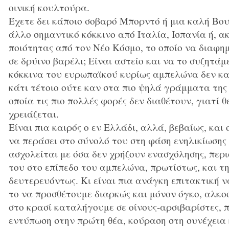
οινική κουλτούρα.
Έχετε δει κάποιο σοβαρό Μπορντό ή μια καλή Βο
άλλο σημαντικό κόκκινο από Ιταλία, Ισπανία ή, α
ποιότητας από τον Νέο Κόσμο, το οποίο να διαφημ
σε δρύινο βαρέλι; Είναι αστείο και να το συζητάμ
κόκκινα του ευρωπαϊκού κυρίως αμπελώνα δεν κ
κάτι τέτοιο ούτε καν στα πιο ψηλά γράμματα της 
οποία τις πιο πολλές φορές δεν διαθέτουν, γιατί 
χρειάζεται.
Είναι πια καιρός ο εν Ελλάδι, αλλά, βεβαίως, κα
να περάσει στο σύνολό του στη φάση ενηλικίωσης 
ασχολείται με όσα δεν χρήζουν ενασχόλησης, περι
του στο επίπεδο του αμπελώνα, πρωτίστως, και τη
δευτερευόντως. Κι είναι πια ανάγκη επιτακτική 
το να προσθέτουμε διαρκώς και μόνον όγκο, αλκοό
στο κρασί καταλήγουμε σε οίνους-αρσιβαρίστες,
εντύπωση στην πρώτη θέα, κούραση στη συνέχεια κ