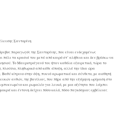
έλευσης Σαντορίνη
όρυβος παραγωγός της Σαντορίνης, που είναι ενδεχομένως
ι πάλι τα κρασιά του μετά από καιρό στ’ αλήθεια και δεν βρίσκω να
 νησιού. Το Μαυροτράγανό του ήταν καθόλα εξαιρετικό, τώρα το
, πλούσιο, πληθωρικό από κάθε άποψη, αλλά την ίδια ώρα
. Βαθύ κίτρινο στην όψη, πυκνό αρωματικά και σύνθετο, με αισθητή
λευκών ανθών, της βανίλιας, που πήρε από την εξάμηνη ωρίμαση στο
υμπυκνωμένο και ρωμαλέο για λευκό, με μια οξύτητα που λάμπει
μακρά και έντονη δείχνει πόσο καλό, πόσο παγκόσμιας εμβέλειας