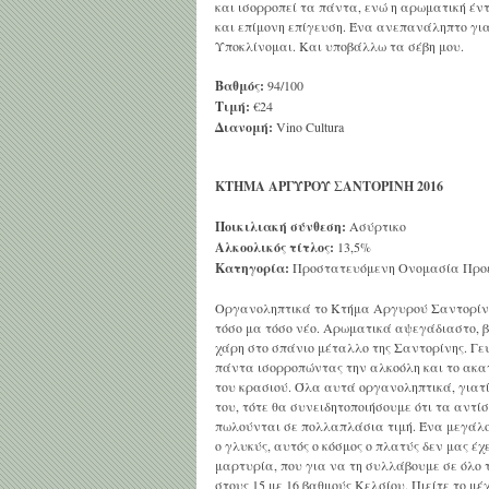
και ισορροπεί τα πάντα, ενώ η αρωματική έν
και επίμονη επίγευση. Ένα ανεπανάληπτο για 
Υποκλίνομαι. Και υποβάλλω τα σέβη μου.
Βαθμός:
94/100
Τιμή:
€24
Διανομή:
Vino Cultura
ΚΤΗΜΑ ΑΡΓΥΡΟΥ ΣΑΝΤΟΡΙΝΗ 2016
Ποικιλιακή σύνθεση:
Ασύρτικο
Αλκοολικός τίτλος:
13,5%
Κατηγορία:
Προστατευόμενη Ονομασία Προ
Οργανοληπτικά το Κτήμα Αργυρού Σαντορίνη 
τόσο μα τόσο νέο. Αρωματικά αψεγάδιαστο, βα
χάρη στο σπάνιο μέταλλο της Σαντορίνης. Γευ
πάντα ισορροπώντας την αλκοόλη και το ακα
του κρασιού. Όλα αυτά οργανοληπτικά, γιατί
του, τότε θα συνειδητοποιήσουμε ότι τα αντί
πωλούνται σε πολλαπλάσια τιμή. Ένα μεγάλο 
ο γλυκύς, αυτός ο κόσμος ο πλατύς δεν μας 
μαρτυρία, που για να τη συλλάβουμε σε όλο τ
στους 15 με 16 βαθμούς Κελσίου. Πιείτε το μέχ