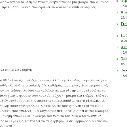
»
Τίμ
ταση διατηρείται στη διαπασών, οδηγώντας σε μια μακρά, πολύ μακρά
15/
την τιμή του λευκό, που οφείλει να δοκιμάσει κάθε οινόφιλος.
»
Και
23/
»
Για
17/
»
Πού
02/
»
Λευ
12/
»
Τρα
06/
ελεύσεως Σαντορίνη
»
Τοπ
18/
2016 είναι όχι απλώς άμεμπτο, αλλά μεγαλειώδες. Στην όψη δείχνει
θύ, πλουσιότατο, πολυσχιδές, καθάριο, μα, κυρίως, ιδιοσυγκρασιακό,
στικά εξίσου πλούσιο και καθάριο, με μια οξύτητα που εξυψώνει τα
ταλάγιαστο φρούτο, που κρατάει μέχρι τη μακρά και επίμονη επίγευση
, εάν συνδυάσουμε την ποιότητα του κρασιού με την τιμή πωλήσεώς
στοιχης ποιότητας γαλλικά λευκά, βλέπε Βουργουνδίες και τα όμοια,
λευκό, που αποτελεί μία συγκλονιστική μαρτυρία ότι αυτός ο κόσμος
έχει ακόμη αποκαλύψει ολάκερο τον πλούτο του. Μία αποκαλυπτική
ης το μεγαλείο, θα πρέπει να τη σερβίρουμε σε θερμοκρασία κόκκινου,
ρι το 2035.