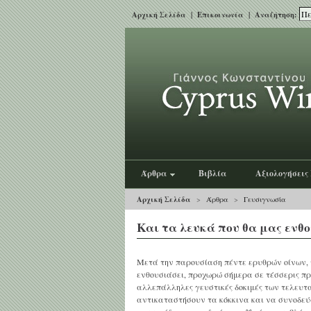
Αρχική Σελίδα
|
Επικοινωνία
| Αναζήτηση:
Άρθρα
Βιβλία
Αξιολογήσεις
Αρχική Σελίδα
>
Άρθρα
>
Γευσιγνωσία
Και τα λευκά που θα μας εν
Μετά την παρουσίαση πέντε ερυθρών οίνων, τ
ενθουσιάσει, προχωρώ σήμερα σε τέσσερις πρ
αλλεπάλληλες γευστικές δοκιμές των τελευτ
αντικαταστήσουν τα κόκκινα και να συνοδεύσ