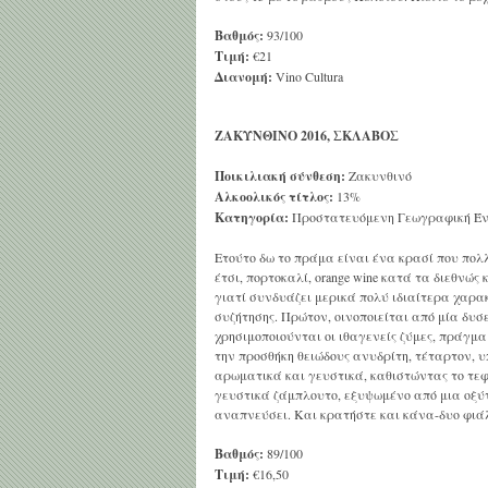
Βαθμός:
93/100
Τιμή:
€21
Διανομή:
Vino Cultura
ΖΑΚΥΝΘΙΝΟ 2016, ΣΚΛΑΒΟΣ
Ποικιλιακή σύνθεση:
Ζακυνθινό
Αλκοολικός τίτλος:
13%
Κατηγορία:
Προστατευόμενη Γεωγραφική Έν
Ετούτο δω το πράμα είναι ένα κρασί που πολ
έτσι, πορτοκαλί, orange wine κατά τα διεθνώ
γιατί συνδυάζει μερικά πολύ ιδιαίτερα χαρα
συζήτησης. Πρώτον, οινοποιείται από μία δυσ
χρησιμοποιούνται οι ιθαγενείς ζύμες, πράγμα
την προσθήκη θειώδους ανυδρίτη, τέταρτον, υ
αρωματικά και γευστικά, καθιστώντας το τεφα
γευστικά ζάμπλουτο, εξυψωμένο από μια οξύτ
αναπνεύσει. Και κρατήστε και κάνα-δυο φιάλ
Βαθμός:
89/100
Τιμή:
€16,50