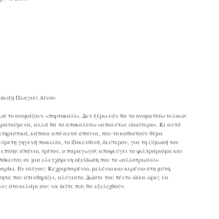
δειξη Πλαγιές Αίνου
λοί το ονομάζουν «πορτοκαλί». Δεν ξέρω εάν θα το ονοματίσω τελικώς
ς κρατούμενα, αλλά θα το αποκαλέσω «απολύτως ιδιαίτερο». Κι αυτό
κτηριστικά, κάποια από αυτά σπάνια, που το καθιστούν θέμα
εύρετη γηγενή ποικιλία, το Ζακυνθινό, δεύτερον, για τη ζύμωσή του
 επίσης σπάνιο, τρίτον, ο παραγωγός αποφεύγει το φιλτράρισμα και
πόκειται σε μια ελεγχόμενη οξείδωση που το «αλλοτριώνει»
ρίκι. Εν ολίγοις: Κεχριμπαρένιο, μελένιο και κερένιο στη μύτη,
ητα που σπινθηρίζει, αλύγιστο. Δώστε του πέντε-δέκα ώρες να
ες στο κελάρι σας να δείτε πώς θα εξελιχθούν.