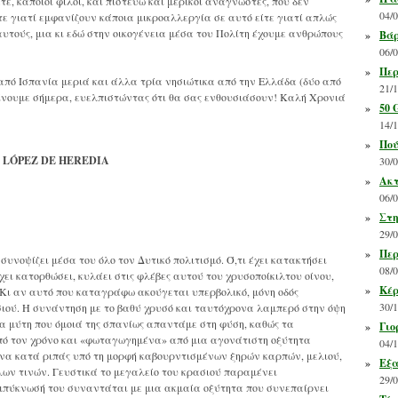
ε, κάποιοι φίλοι, και πιστεύω και μερικοί αναγνώστες, που δεν
04/
ε γιατί εμφανίζουν κάποια μικροαλλεργία σε αυτό είτε γιατί απλώς
 αυτούς, μια κι εδώ στην οικογένεια μέσα του Πολίτη έχουμε ανθρώπους
»
Βάρ
06/
»
Περ
από Ισπανία μεριά και άλλα τρία νησιώτικα από την Ελλάδα (δύο από
21/
ίνουμε σήμερα, ευελπιστώντας ότι θα σας ενθουσιάσουν! Καλή Χρονιά
»
50 
14/
»
Πού
. LÓPEZ DE HEREDIA
30/
»
Ακτ
06/
»
Στη
29/
»
Περ
 συνοψίζει μέσα του όλο τον Δυτικό πολιτισμό. Ό,τι έχει κατακτήσει
08/
χει κατορθώσει, κυλάει στις φλέβες αυτού του χρυσοποίκιλτου οίνου,
»
Κέρ
. Κι αν αυτό που καταγράφω ακούγεται υπερβολικό, μόνη οδός
30/
ασιού. Η συνάντηση με το βαθύ χρυσό και ταυτόχρονα λαμπερό στην όψη
ια μύτη που όμοιά της σπανίως απαντάμε στη φύση, καθώς τα
»
Γιο
ό τον χρόνο και «φωταγωγημένα» από μια αγονάτιστη οξύτητα
04/
α κατά ριπάς υπό τη μορφή καβουρντισμένων ξηρών καρπών, μελιού,
»
Εξα
λλων τινών. Γευστικά το μεγαλείο του κρασιού παραμένει
29/
μπύκνωσή του συναντάται με μια ακμαία οξύτητα που συνεπαίρνει