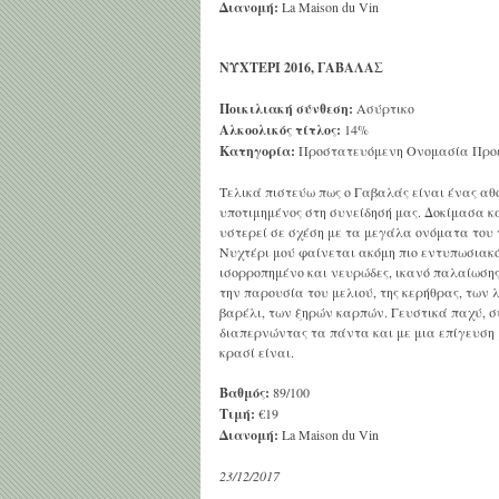
Διανομή:
La Maison du Vin
ΝΥΧΤΕΡΙ 2016, ΓΑΒΑΛΑΣ
Ποικιλιακή σύνθεση:
Ασύρτικο
Αλκοολικός τίτλος:
14%
Κατηγορία:
Προστατευόμενη Ονομασία Προ
Τελικά πιστεύω πως ο Γαβαλάς είναι ένας αθ
υποτιμημένος στη συνείδησή μας. Δοκίμασα κα
υστερεί σε σχέση με τα μεγάλα ονόματα του
Νυχτέρι μού φαίνεται ακόμη πιο εντυπωσιακό
ισορροπημένο και νευρώδες, ικανό παλαίωσης
την παρουσία του μελιού, της κερήθρας, των 
βαρέλι, των ξηρών καρπών. Γευστικά παχύ, σ
διαπερνώντας τα πάντα και με μια επίγευση 
κρασί είναι.
Βαθμός:
89/100
Τιμή:
€19
Διανομή:
La Maison du Vin
23/12/2017