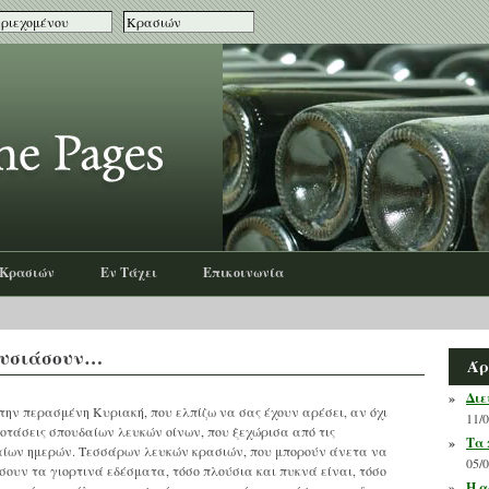
 Κρασιών
Εν Τάχει
Επικοινωνία
θουσιάσουν…
Άρ
»
Διε
ην περασμένη Κυριακή, που ελπίζω να σας έχουν αρέσει, αν όχι
11/
οτάσεις σπουδαίων λευκών οίνων, που ξεχώρισα από τις
»
Τα 
αίων ημερών. Τεσσάρων λευκών κρασιών, που μπορούν άνετα να
05/
ουν τα γιορτινά εδέσματα, τόσο πλούσια και πυκνά είναι, τόσο
»
Η α