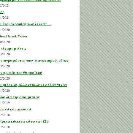
02/2021
ος
01/2021
ί θερμοκρασίας των λευκών…
11/2020
Great Greek Wines
10/2020
 είχαμε μείνει;
03/2020
ινογραφώντας τους διαγωνισμούς οίνων
03/2020
ν ηρεμία του Θερμαϊκού
02/2020
ί φιλέτων, αλλαντικών κι άλλων τινών
01/2020
δος διά της αφαιρέσεως
11/2019
ρτινά και προσιτά
12/2018
ίρετα κόκκινα κάτω των €10
07/2018