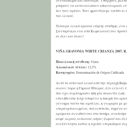
γενναιόδωρα και ιδιαίτερα. Υπάρχουν, βλέπετ
μπορούν να καταναλώσουν κόκκινο κρασί, είτ
δεν τους αρέσει. Τους φροντίζουμε λοιπόν κι
του λευκού.
Τέσσερα λευκά κρασιά υψηλής στάθμης, ένα 
Σαντορίνη κι ένα από Κεφαλονιά) σας προτε
σε όλες και όλους!
VIÑA GRAVONIA WHITE CRIANZA 2007, R
Ποικιλιακή
σύνθεση
:
Viura
Αλκοολικός
τίτλος
:
12,5%
Κατηγορία
:
Denominación de Origen Calificada
Αυτό το ισπανικό λευκό από την περιοχή Rioja
αιώνες τώρα η Γηραιά Ήπειρος, ό,τι ευγενές έ
που έχει συμπληρώσει ήδη μία δεκαετία ζωής
επαλήθευσης ή όχι απομένει η δοκιμή του κρ
γέννημα τούτο της αμπέλου, η γνωριμία με μ
υπερσυμπυκνωμένα, πολυεπίπεδα, ψημένα απ
αρώματα συνωθούνται στο ποτήρι, αναδυόμεν
καφέ, κεριού, κυδωνιού, κόρας ψωμιού και ά
ανεξάντλητο, καθώς η σχεδόν υπερκόσμια συ