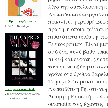
λίγο την αμπελοοινική κ
Λευκάδα καλλιεργούνται
ποικιλίες, η ερυθρή Βερ
Το Κρασί χωρίς μυστικά
Εκδόσεις Μεταίχμιο
πρώτη, η οποία φύεται 
πιθανότατα ιταλικής προ
Ενετοκρατίας. Είναι μία
από ένα πολύ βαθύ κόκκ
πυκνή και έντονη, γευστ
τονισμένη οξύτητα, αλλ
χρόνο στο δρύινο βαρέλ
Το μεγαλύτερο και πιο ο
Λευκαδίτικη Γη, στο χω
The Cyprus Wine Guide
The best Cyprus wines, tasted,
Δημήτρη Ρομποτή, τον ο
assessed and rated
οινοποιία του, έχοντας 