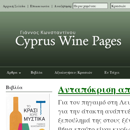
Αρχική Σελίδα
|
Επικοινωνία
| Αναζήτηση:
Άρθρα
Βιβλία
Αξιολογήσεις Κρασιών
Εν Τάχει
Ανταπόκριση απ
Βιβλία
Για τον πηγαιμό στη Λε
για την άτακτη ανάπτυξ
ξεπούλημά της στους ξέ
βήμα ετούτο είναι κυρίω