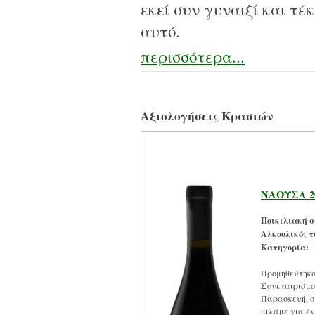
εκεί συν γυναιξί και τέ
αυτό.
περισσότερα...
Αξιολογήσεις Κρασιών
ΝΑΟΥΣΑ 20
Ποικιλιακή σ
Αλκοολικός τ
Κατηγορία:
Π
Προμηθεύτηκα 
Συνεταιρισμο
Παρασκευή, στ
μιλάμε για έν