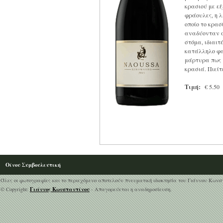
κρασιού με εξ
φράουλες, η 
οποίο το κρασ
αναδύονταν α
στόμα, ιδιαιτ
κατάλληλο φα
μάρτυρα πως 
κρασιά. Πιείτε
Τιμή:
€ 5.50
Οίνου Συμβουλευτική
Όλες οι φωτογραφίες και το περιεχόμενο αποτελούν πνευματική ιδιοκτησία του Γιάννου Κωνσ
Γιάννος Κωνσταντίνου
© Copyright:
- Απαγορεύεται η αναδημοσίευση.