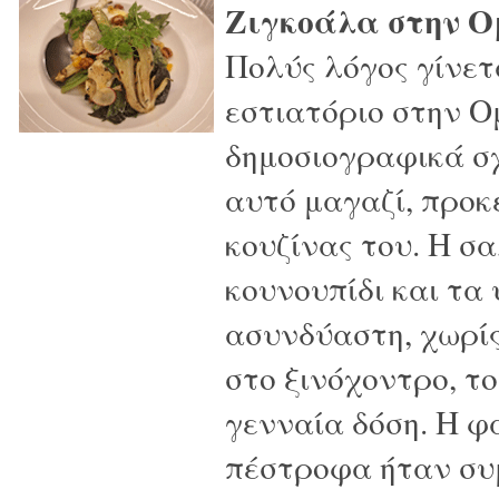
Ζιγκοάλα στην Ο
Πολύς λόγος γίνετ
εστιατόριο στην Ο
δημοσιογραφικά σχ
αυτό μαγαζί, προκ
κουζίνας του. Η σ
κουνουπίδι και τα
ασυνδύαστη, χωρίς
στο ξινόχοντρο, το
γενναία δόση. Η φ
πέστροφα ήταν συ