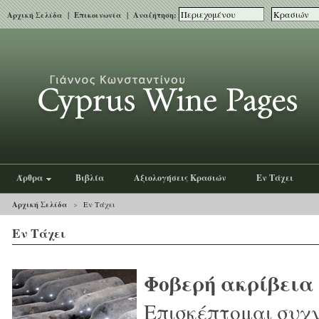
Αρχική Σελίδα
|
Επικοινωνία
| Αναζήτηση:
Άρθρα
Βιβλία
Αξιολογήσεις Κρασιών
Εν Τάχει
Αρχική Σελίδα
>
Εν Τάχει
Εν Τάχει
Φοβερή ακρίβεια
Επισκέπτομαι συχν