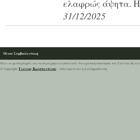
ελαφρώς άψητα. Η
31/12/2025
Οίνου Συμβουλευτική
Όλες οι φωτογραφίες και το περιεχόμενο αποτελούν πνευματική ιδιοκτησία του Γιάννου Κωνσ
Γιάννος Κωνσταντίνου
© Copyright:
- Απαγορεύεται η αναδημοσίευση.