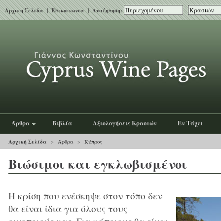
Αρχική Σελίδα
|
Επικοινωνία
| Αναζήτηση:
Άρθρα
Βιβλία
Αξιολογήσεις Κρασιών
Εν Τάχει
Αρχική Σελίδα
>
Άρθρα
>
Κύπρος
Βιώσιμοι και εγκλωβισμένοι
Η κρίση που ενέσκηψε στον τόπο δεν
θα είναι ίδια για όλους τους