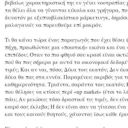
βεβαίως χαρακτηριστική της εν γένει νοοτροπίας 
τα θέλει όλα να γίνονται εύκολα και γρήγορα, πο
δυνατόν με εξυπνοβλακίστικο μάρκετινγκ, δημόσιε
μαλαγανιές να πορευθούμε επί μακρόν.
Τι θα κάνει τώρα ένας παραγωγός που έχει θέσει
πήχη, προωθώντας μια «ποιοτική» εικόνα και ένα
επιπέδου; Όταν το πιο φθηνό σου κρασί είναι οκτ
πού θα πας σήμερα με αυτά τα οικονομικά δεδομέν
τιμές; Και αν ναι, πόσο; Δέκα τοις εκατόν; Δεν έκ
δέκα θα πας στα εννέα. Παραμένεις ακριβός για 
καθημερινότητα. Τριάντα, σαράντα τοις εκατόν; Κ
που θέλησες να κτίσεις περί «up market» (έτσι το 
πάει; Αν μειώσεις τόσο δραστικά τις τιμές, δεν εί
καιρό σας έκλεβα; Ή δεν είναι σαν να γίνεσαι έν
και τους κοινούς θνητούς, χάνοντας ίσως κάθε έρε