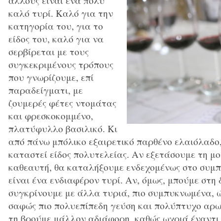
άλλους είναι ένα πολύ
καλό τυρί. Καλό για την
κατηγορία του, για το
είδος του, καλό για να
σερβίρεται με τους
συγκεκριμένους τρόπους
που γνωρίζουμε, επί
παραδείγματι, με
ζουμερές φέτες ντομάτας
και φρεσκοκομμένο,
πλατύφυλλο βασιλικό. Κι
από πάνω μπόλικο εξαιρετικό παρθένο ελαιόλαδο, 
καταστεί είδος πολυτελείας. Αν εξετάσουμε τη 
καθεαυτή, θα καταλήξουμε ενδεχομένως στο συμπ
είναι ένα ενδιαφέρον τυρί. Αν, όμως, μπούμε στη 
συγκρίνουμε με άλλα τυριά, πιο συμπυκνωμένα, ώ
σαφώς πιο πολυεπίπεδη γεύση και πολύπτυχο αρω
τη βρούμε μάλλον αδιάφορη, καθώς ωχριά έναντι ε