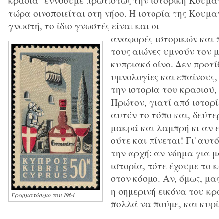
κρασιά" εννοούμε πρωτίστως την ιστορική Κουμα
τώρα οινοποιείται στη νήσο. Η ιστορία της Κουμα
γνωστή, το ίδιο γνωστές είναι και οι
αναφορές ιστορικών και 
τους αιώνες υμνούν τον 
κυπριακό οίνο. Δεν προτ
υμνολογίες και επαίνους,
την ιστορία του κρασιού,
Πρώτον, γιατί από ιστορί
αυτόν το τόπο και, δεύτερ
μακρά και λαμπρή κι αν ε
ούτε και πίνεται! Γι' αυ
την αρχή: αν νόημα για μ
ιστορία, τότε έχουμε το 
στον κόσμο. Αν, όμως, μα
η σημερινή εικόνα του κρ
Γραμματόσημο του 1964
πολλά να πούμε, και κυρ