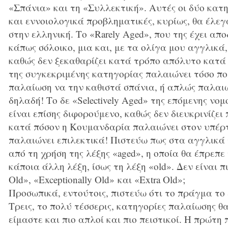
«Σπάνια» και τη «Συλλεκτική». Αυτές οι δύο κατη
και εννοιολογικά προβληματικές, κυρίως, θα έλε
στην ελληνική. Το «Rarely Aged», που της έχει απο
κάπως σόλοικο, μια και, με τα ολίγα μου αγγλικά
καθώς δεν ξεκαθαρίζει κατά τρόπο απόλυτο κατά
της συγκεκριμένης κατηγορίας παλαιώνει τόσο πο
παλαίωση να την καθιστά σπάνια, ή απλώς παλαιώ
δηλαδή! Το δε «Selectively Aged» της επόμενης νο
είναι επίσης διφορούμενο, καθώς δεν διευκρινίζε
κατά πόσον η Κουμανδαρία παλαιώνει στον υπέρ
παλαιώνει επιλεκτικά! Πιστεύω πως στα αγγλικά
από τη χρήση της λέξης «aged», η οποία θα έπρεπ
κάποια άλλη λέξη, ίσως τη λέξη «old». Δεν είναι 
Old», «Exceptionally Old» και «Extra Old»;
Προσωπικά, εντούτοις, πιστεύω ότι το πράγμα το 
Τρεις, το πολύ τέσσερις, κατηγορίες παλαίωσης θ
είμαστε και πιο απλοί και πιο πειστικοί. Η πρώτη