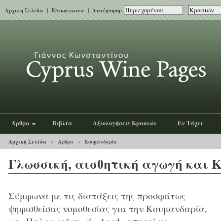
Αρχική Σελίδα
|
Επικοινωνία
| Αναζήτηση:
Άρθρα
Βιβλία
Αξιολογήσεις Κρασιών
Εν Τάχει
Αρχική Σελίδα
>
Άρθρα
>
Κουμανδαρία
Γλωσσική, αισθητική αγωγή και
Σύμφωνα με τις διατάξεις της προσφάτως
ψηφισθείσας νομοθεσίας για την Κουμανδαρία,