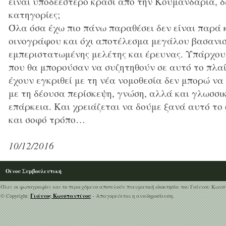
είναι υποδεέστερο κρασί από την Κουμανδαρία, δε
κατηγορίες;
Όλα όσα έχω πιο πάνω παραθέσει δεν είναι παρά κ
οινογράφου και όχι αποτέλεσμα μεγάλου βασανι
εμπεριστατωμένης μελέτης και έρευνας. Υπάρχου
που θα μπορούσαν να συζητηθούν σε αυτό το πλαί
έχουν εγκριθεί με τη νέα νομοθεσία δεν μπορώ να
με τη δέουσα περίσκεψη, γνώση, αλλά και γλωσσικ
επάρκεια. Και χρειάζεται να δούμε ξανά αυτό το 
και σοφό τρόπο…
10/12/2016
Οίνου Συμβουλευτική
Όλες οι φωτογραφίες και το περιεχόμενο αποτελούν πνευματική ιδιοκτησία του Γιάννου Κωνσ
Γιάννος Κωνσταντίνου
© Copyright:
- Απαγορεύεται η αναδημοσίευση.