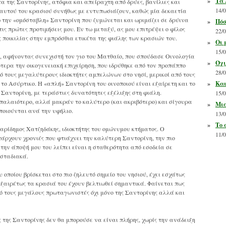
»
Τα 
α της Σαντορίνης, ατόφια και απείραχτη από δρύες, βανίλιες και
14/
αυτού του κρασιού συνήθως με εντυπωσιάζουν, καθώς μία δεκαετία
τω την «ομόσταβλη» Σαντορίνη που ζυμώνεται και ωριμάζει σε δρύινα
»
Πόσ
 πρώτες προτιμήσεις μου. Εν τω μεταξύ, ας μου επιτρέψει ο φίλος
22/
οικιλίας στην εμπρόσθια ετικέτα της φιάλης των κρασιών του.
»
Οι 
15/
, αφήνοντας συνεχιστή τον γιο του Ματθαίο, που σπούδασε Οινολογία
»
Όχι
ότερα την οικογενειακή επιχείρηση, που ιδρύθηκε από τον προπάππο
28/
ό τους μεγαλύτερους ιδιοκτήτες αμπελώνων στο νησί, μερικοί από τους
το Ασύρτικο. Η «απλή» Σαντορίνη του οινοποιού είναι εξαίρετη και το
»
Και
αντορίνη, με τεράστιες δυνατότητες εξέλιξης στη φιάλη.
15/
ο παλαιότερο, αλλά μακράν το καλύτερο (και ακριβότερο) και σίγουρα
»
Μια
ποιούνται ανά την υφήλιο.
13/
»
Το 
Χαρίδημος Χατζηδάκης, ιδιοκτήτης του ομώνυμου κτήματος. Ο
11/
πάρχουν χρονιές που φτιάχνει την καλύτερη Σαντορίνη, την πιο
 την άποψή μου του λείπει είναι η σταθερότητα από εσοδεία σε
 σταδιακά.
υ οποίου βρίσκεται στο πιο ζηλευτό σημείο του νησιού, έχει εσχάτως
ξαιρέτως τα κρασιά του έχουν βελτιωθεί σημαντικά. Φαίνεται πως
ό τους μεγάλους πρωταγωνιστές όχι μόνο της Σαντορίνης αλλά και
ης Σαντορίνης δεν θα μπορούσε να είναι πλήρης, χωρίς την ανάδειξη