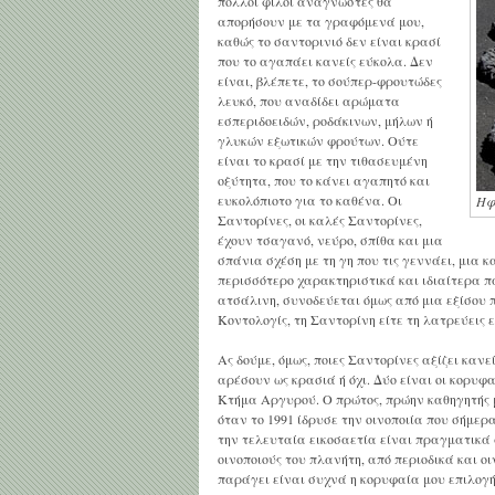
πολλοί φίλοι αναγνώστες θα
απορήσουν με τα γραφόμενά μου,
καθώς το σαντορινιό δεν είναι κρασί
που το αγαπάει κανείς εύκολα. Δεν
είναι, βλέπετε, το σούπερ-φρουτώδες
λευκό, που αναδίδει αρώματα
εσπεριδοειδών, ροδάκινων, μήλων ή
γλυκών εξωτικών φρούτων. Ούτε
είναι το κρασί με την τιθασευμένη
οξύτητα, που το κάνει αγαπητό και
ευκολόπιοτο για το καθένα. Οι
Ηφ
Σαντορίνες, οι καλές Σαντορίνες,
έχουν τσαγανό, νεύρο, σπίθα και μια
σπάνια σχέση με τη γη που τις γεννάει, μια κ
περισσότερο χαρακτηριστικά και ιδιαίτερα π
ατσάλινη, συνοδεύεται όμως από μια εξίσου 
Κοντολογίς, τη Σαντορίνη είτε τη λατρεύεις ε
Ας δούμε, όμως, ποιες Σαντορίνες αξίζει καν
αρέσουν ως κρασιά ή όχι. Δύο είναι οι κορυφα
Κτήμα Αργυρού. Ο πρώτος, πρώην καθηγητής 
όταν το 1991 ίδρυσε την οινοποιία που σήμε
την τελευταία εικοσαετία είναι πραγματικά 
οινοποιούς του πλανήτη, από περιοδικά και 
παράγει είναι συχνά η κορυφαία μου επιλογή