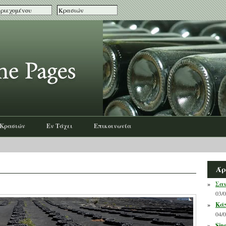
 Κρασιών
Εν Τάχει
Επικοινωνία
Άρ
»
Σαν
03/
»
Κάπ
04/
»
Sin