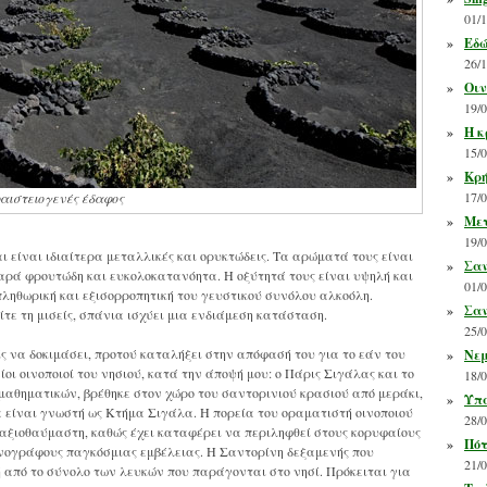
01/
»
Εδώ
26/
»
Οιν
19/
»
Η κ
15/
»
Κρή
17/
αιστειογενές έδαφος
»
Μετ
19/
αι είναι ιδιαίτερα μεταλλικές και ορυκτώδεις. Τα αρώματά τους είναι
»
Σαν
αρά φρουτώδη και ευκολοκατανόητα. Η οξύτητά τους είναι υψηλή και
01/
πληθωρική και εξισορροπητική του γευστικού συνόλου αλκοόλη.
»
Σαν
ίτε τη μισείς, σπάνια ισχύει μια ενδιάμεση κατάσταση.
25/
είς να δοκιμάσει, προτού καταλήξει στην απόφασή του για το εάν του
»
Νεμ
ίοι οινοποιοί του νησιού, κατά την άποψή μου: ο Πάρις Σιγάλας και το
18/
μαθηματικών, βρέθηκε στον χώρο του σαντορινιού κρασιού από μεράκι,
»
Υπά
ρα είναι γνωστή ως Κτήμα Σιγάλα. Η πορεία του οραματιστή οινοποιού
28/
αξιοθαύμαστη, καθώς έχει καταφέρει να περιληφθεί στους κορυφαίους
»
Πότ
οινογράφους παγκόσμιας εμβέλειας. Η Σαντορίνη δεξαμενής που
21/
 από το σύνολο των λευκών που παράγονται στο νησί. Πρόκειται για