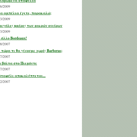
λαβωμένα σταφύλια
06/2009
α αμπέλια έχετε, παρακαλώ;
03/2009
μεγάλες ημέρες των μικρών ονείρων
03/2009
 άλλο Bordeaux!
08/2007
 τώρα τι θα γίνουμε χωρίς Barberas;
07/2007
 βόλτα στο Πιεμόντε
07/2007
σταφύλι αποκαλύπτεται...
02/2007