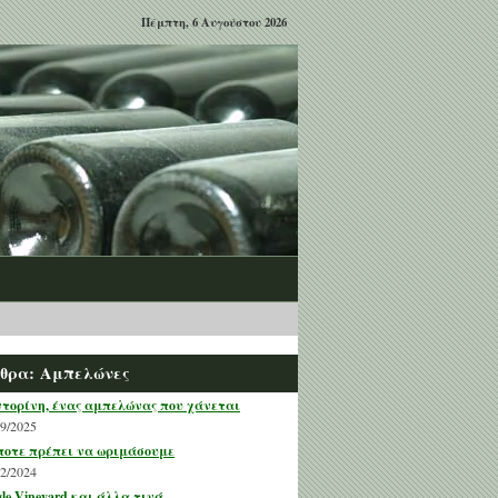
Πέμπτη, 6 Αυγούστου 2026
θρα: Αμπελώνες
τορίνη, ένας αμπελώνας που χάνεται
09/2025
οτε πρέπει να ωριμάσουμε
02/2024
gle Vineyard και άλλα τινά