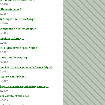
10/2020
 Πελοπόννησος!
11/2017
ικές προτάσεις από Δράμα
06/2016
ρισιμότητα του υψομέτρου
02/2015
τη όπως Κύπρος…
03/2013
αξύ Μαντινείας και Νεμέας
08/2012
 πας στη Σαντορίνη
04/2012
τορίνη, το καλύτερο λευκό του κόσμου;
03/2012
έα για τους τύπους
03/2012
ρχει η έννοια της εσοδείας στο νησί;
06/2009
ε η χρονιά είναι καλή;
06/2009