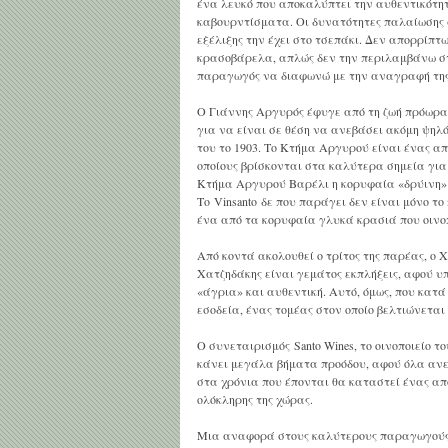
ένα λευκό που αποκαλύπτει την αυθεντικότητ
καβουρντίσματα. Οι δυνατότητες παλαίωσης 
εξέλιξης την έχει στο τσεπάκι. Δεν απορρίπ
κρασοβάρελα, απλώς δεν την περιλαμβάνω στις
παραγωγός να διαφωνώ με την αναγραφή της π
Ο Γιάννης Αργυρός έφυγε από τη ζωή πρόωρα
για να είναι σε θέση να ανεβάσει ακόμη ψηλ
του το 1903. Το Κτήμα Αργυρού είναι ένας απ
οποίους βρίσκονται στα καλύτερα σημεία για 
Κτήμα Αργυρού Βαρέλι η κορυφαία «δρύινη» Σ
Το Vinsanto δε που παράγει δεν είναι μόνο τ
ένα από τα κορυφαία γλυκά κρασιά που οινο
Από κοντά ακολουθεί ο τρίτος της παρέας, ο 
Χατζηδάκης είναι γεμάτος εκπλήξεις, αφού υ
«άγρια» και αυθεντική. Αυτό, όμως, που κατά
εσοδεία, ένας τομέας στον οποίο βελτιώνεται
Ο συνεταιρισμός Santo Wines, το οινοποιείο το
κάνει μεγάλα βήματα προόδου, αφού όλα ανε
στα χρόνια που έπονται θα καταστεί ένας απ
ολόκληρης της χώρας.
Μια αναφορά στους καλύτερους παραγωγούς τ