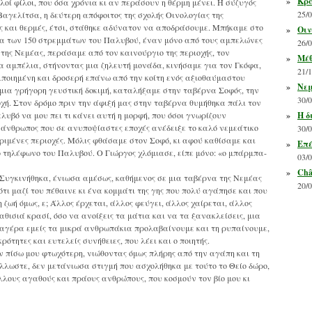
»
Κρα
οί φίλοι, που όσα χρόνια κι αν περάσουν η θέρμη μένει. Η σύζυγός
25/
 Βαγελίτσα, η δεύτερη απόφοιτος της σχολής Οινολογίας της
ες και θερμές, έτσι, στάθηκε αδύνατον να αποδράσουμε. Μπήκαμε στο
»
Οιν
α των 150 στρεμμάτων του Παλυβού, έναν μόνο από τους αμπελώνες
26/
 της Νεμέας, περάσαμε από τον καινούργιο της περιοχής, τον
»
Μέθ
α αμπέλια, στήνοντας μια ζηλευτή μονάδα, κινήσαμε για τον Γκόφα,
21/
ριποιημένη και δροσερή επάνω από την κοίτη ενός αξιοθαύμαστου
»
Νεμ
 μια γρήγορη γευστική δοκιμή, καταλήξαμε στην ταβέρνα Σοφός, την
30/
χή. Στον δρόμο πριν την άφιξή μας στην ταβέρνα θυμήθηκα πάλι τον
βό να μου πει τι κάνει αυτή η μορφή, που όσοι γνωρίζουν
»
Η δ
 άνθρωπος που σε ανυποψίαστες εποχές ανέδειξε το καλό νεμεάτικο
30/
ριμένες περιοχές. Μόλις φθάσαμε στον Σοφό, κι αφού καθίσαμε και
»
Επέ
 τηλέφωνο του Παλυβού. Ο Γιώργος χλόμιασε, είπε μόνο: «ο μπάρμπα-
03/
»
Châ
Συγκινήθηκα, ένιωσα αμέσως, καθήμενος σε μια ταβέρνα της Νεμέας
20/
ι μαζί του πέθαινε κι ένα κομμάτι της γης που πολύ αγάπησε και που
η ζωή όμως, ε; Άλλος έρχεται, άλλος φεύγει, άλλος χαίρεται, άλλος
καθισιά κρασί, όσο να ανοίξεις τα μάτια και να τα ξανακλείσεις, μια
ν αγέρα εμείς τα μικρά ανθρωπάκια προλαβαίνουμε και τη ρυπαίνουμε,
ότητες και ευτελείς συνήθειες, που λέει και ο ποιητής.
 πίσω μου φτωχότερη, νιώθοντας όμως πλήρης από την αγάπη και τη
άλλωστε, δεν μετάνιωσα στιγμή που ασχολήθηκα με τούτο το Θείο δώρο,
λλους αγαθούς και πράους ανθρώπους, που κοσμούν τον βίο μου κι