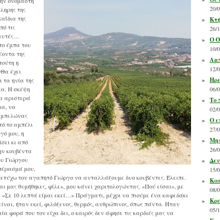
την ονομαστή
20/
ληρης της
καΐδια της
»
Κτή
πό τις
26/
 αυτές…
»
Ο Ό
το έμπα του
10/
έοντα της
»
Αμπ
τούτη η
12/
 Θα έχει
»
Ηρε
ι τα ηνία της
κα. Η σκέψη
06/
τα αριστερά
»
Το 
ια, να
02/
 αμπελώνας
»
Ο ε
ό το αμπέλι
27/
γό μου, η
»
Μην
ίσει κι από
26/
ην κουβέντα
ου Γιώργου
»
Δεν
 πέρασμά μου,
15/
 πετύχω τον αγαπητό Γιώργο να ανταλλάξουμε δυο κουβέντες. Έλειπε.
»
Και
αι μας θυμήθηκες, φίλε», μου κάνει χαριτολογώντας. «Πού είσαι», με
08/
. «Σε 10 λεπτά είμαι εκεί…» Πράγματι, μέχρι να πιούμε ένα καφεδάκι
»
Κρά
είναι, ήταν εκεί, φιλόξενος, θερμός, ανθρώπινος, όπως πάντα. Ήταν
05/
α φορά που τον είχα δει, ο καιρός δεν άφησε τις καρδιές μας να