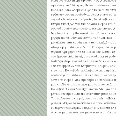
οικογενειακώς μέχρι την πόλη των Λεόντων, 
αμπελουργική ζώνη της Πελοποννήσου κι ολόκ
Ελλάδος. Στον δρόμο έκαιγε η Εύβοια, τα απο
έφθαναν έως τα ρουθούνια μας κι οι μνήμες α
περυσινές πύρινες τραγωδίες ξανάναβαν κι
Επήρα την έξοδο για την Αρχαία Νεμέα και σ
χωριού συνάντησα πρώτο το οινοποιείο του Λ
Νεμέας Θανάση Παπαϊωάννου. Τι να κάνει ε
μορφή του νεμεάτικου οίνου, αναρωτήθηκα…
μεγαλώσει πια και θα έχει για τα καλά πιάσε
ιστορικής μονάδος ο υιός του Γιώργος, σκέφτη
πέρασε γρήγορα από το μυαλό μου, ώσπου σ
του δρόμου είδα ξανά, μετά από αρκετά χρόν
δεσπόζει στην πλαγιά ο επιβλητικός, ενιαίος
150 στρεμμάτων του Κτήματος Παλυβού. «Αυτ
είναι του Παλυβού», πρόλαβα να πω στη σύζυ
οποία είχε την ιδέα και την επιθυμία να γνωρ
κοντά τη Νεμέα. Δεν πρόλαβα να τελειώσω τ
μου κι είδα στα αριστερά μου το οινοποιείο τ
Παλυβού. Αν και δεν είχα ειδοποιήσει για το
μπήκα στο προαύλιο της οινοποιίας μπας και
Τον παίρνω στο κινητό, μου απαντάει. «Πώς κ
ρωτάει. «Έξω από το οινοποιείο σου», απαντώ
ο Γιώργος περιχαρής, ατόφιος, έξω καρδιά ως 
σαν να μην πέρασε μία μέρα από την τελευταί