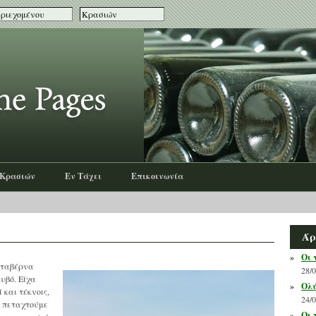
 Κρασιών
Εν Τάχει
Επικοινωνία
Άρ
»
Οι 
ν ταβέρνα
28/
υβό. Είχα
»
Ολύ
 και τέκνοις,
24/
α πεταχτούμε
»
Οι 