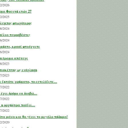
02/2026
μα Φουντή ετών 27
12/2025
λυμπος φτωχότερος
08/2024
έλια πυροσβέστες
06/2024
μήστε, κρασί φτιάχνετε
06/2024
πείραμα απέτυχε
08/2023
πισκέπτης ως ενόχληση
07/2023
 ζητάτε χρήματα, το ευτελίζετε…
07/2022
 έχει δρόμο να διαβώ…
07/2022
 η ορχήστρα παίζει…
07/2022
τα μάνα και θα γίνει το μεγάλο πήδημα!
12/2020