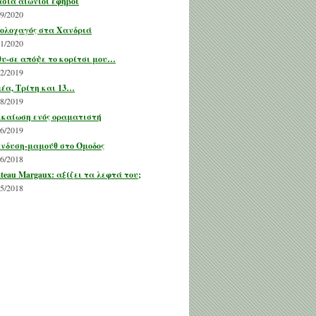
σιά αιώνιοι έφηβοι
09/2020
ολοχαγός στα Χανδριά
01/2020
υ-σε απόψε το κορίτσι μου…
12/2019
έα, Τρίτη και 13…
08/2019
ικαίωση ενός οραματιστή
06/2019
νδυση-μαμούθ στο Όμοδος
06/2018
teau Margaux: αξίζει τα λεφτά του;
05/2018