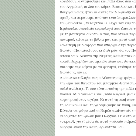
κρυώσουν, ανταμώσαμε και πάλι όπως δυο καλ
του Αγγελική, οι δυο του κόρες, Βασιλική και
Βουργουνδίας, ήταν κι αυτές το ίδιο φιλόξεν
αμάξι και περάσαμε από τον ενιαίο αμπελών
του, εννοείται, πεταχτήκαμε μέχρι τον κάμπο
Ιερόπουλο, σπουδαίο κομπολογά που έπιασε τ
με τη μοντέρνα οινοποιία του, που στέκει πε
ποταμού, κάναμε τη βόλτα μας και, μετά από
καλύτερη με διαφορά που υπάρχει στην περιο
Θανάση Παπαϊωάννου κι έτσι ρώτησα τον Παλυ
αποκαλούν Λέοντα της Νεμέας, καθώς ήταν ο
κρασί, ξεχωρίζοντας αμπελοτόπια και συγκεκ
πιάσαμε την κάρτα με τα φαγητά, κτύπησε το
Θανάσης, πότε»;
Αμέσως κατάλαβα πως ο Λέοντας είχε φύγει. 
την ώρα του θανάτου του μπάρμπα-Θανάση, ότ
πολύ ανέδειξε. Τι σου είναι ετούτη η ρημάδα 
πονάει. Μια γουλιά είναι, τόσο διαρκεί, μια 
κοφτή ριπή στον αγέρα. Κι αυτή τη ριπή στο
τη μολύνουμε και τη χαραμίζουμε σε πάθη, μικρ
Κίνησα να φύγω από τη Νεμέα αφήνοντάς την
φιλοξενία του φίλου μου Γιώργου. Γι’ αυτό, 
το κρασί, γιατί μέσα σε αυτό γνώρισα πάμπο
ομορφαίνουν την καθημερινότητά μου.