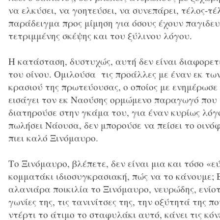
να ελκύσει, να γοητεύσει, να συνεπάρει, τέλος-τέ
παράδειγμα προς μίμηση για όσους έχουν παγιδευ
τετριμμένης σκέψης και του ξύλινου λόγου.
Η κατάσταση, δυστυχώς, αυτή δεν είναι διαφορετ
του οίνου. Ομιλούσα τις προάλλες με έναν εκ τ
κρασιού της πρωτεύουσας, ο οποίος με ενημέρωσε
εισάγει τον εκ Ναούσης ορμώμενο παραγωγό που 
διατηρούσε στην γκάμα του, για έναν κυρίως λόγ
πωλήσει Νάουσα, δεν μπορούσε να πείσει το οινόφ
πιει καλό Ξινόμαυρο.
Το Ξινόμαυρο, βλέπετε, δεν είναι μια και τόσο «ε
κομματάκι ιδιοσυγκρασιακή, πώς να το κάνουμε; Ε
αλανιάρα ποικιλία το Ξινόμαυρο, νευρώδης, ενίοτε
γωνίες της, τις τανινίτσες της, την οξύτητά της που
ντέρτι το άτιμο το σταφυλάκι αυτό, κάνει τις κόνξ