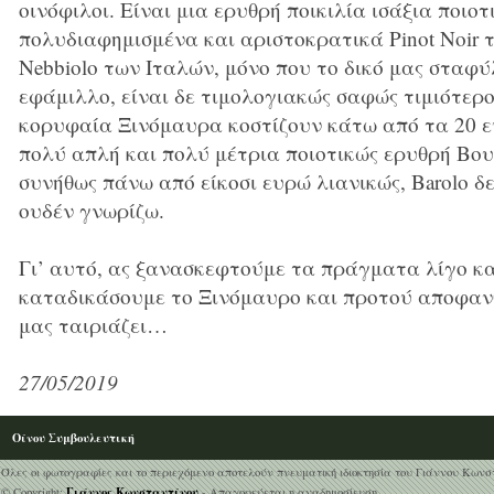
οινόφιλοι. Είναι μια ερυθρή ποικιλία ισάξια ποιοτ
πολυδιαφημισμένα και αριστοκρατικά Pinot Noir 
Nebbiolo των Ιταλών, μόνο που το δικό μας σταφύλ
εφάμιλλο, είναι δε τιμολογιακώς σαφώς τιμιότερο
κορυφαία Ξινόμαυρα κοστίζουν κάτω από τα 20 ε
πολύ απλή και πολύ μέτρια ποιοτικώς ερυθρή Βου
συνήθως πάνω από είκοσι ευρώ λιανικώς, Barolo δ
ουδέν γνωρίζω.
Γι’ αυτό, ας ξανασκεφτούμε τα πράγματα λίγο κ
καταδικάσουμε το Ξινόμαυρο και προτού αποφανθ
μας ταιριάζει…
27/05/2019
Οίνου Συμβουλευτική
Όλες οι φωτογραφίες και το περιεχόμενο αποτελούν πνευματική ιδιοκτησία του Γιάννου Κωνσ
Γιάννος Κωνσταντίνου
© Copyright:
- Απαγορεύεται η αναδημοσίευση.