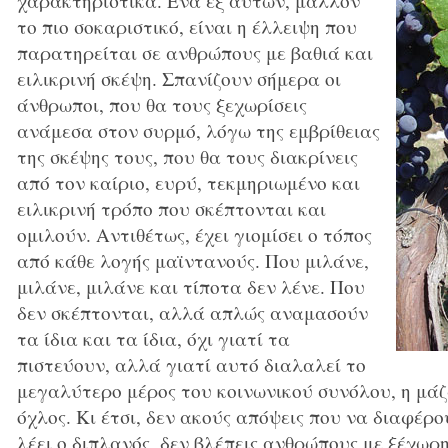
χαρακτηριστικά. Ένα εξ αυτών, μάλλον
το πιο σοκαριστικό, είναι η έλλειψη που
παρατηρείται σε ανθρώπους με βαθιά και
ειλικρινή σκέψη. Σπανίζουν σήμερα οι
άνθρωποι, που θα τους ξεχωρίσεις
ανάμεσα στον συρμό, λόγω της εμβρίθειας
της σκέψης τους, που θα τους διακρίνεις
από τον καίριο, ευρύ, τεκμηριωμένο και
ειλικρινή τρόπο που σκέπτονται και
ομιλούν. Αντιθέτως, έχει γιομίσει ο τόπος
από κάθε λογής μαϊντανούς. Που μιλάνε,
μιλάνε, μιλάνε και τίποτα δεν λένε. Που
δεν σκέπτονται, αλλά απλώς αναμασούν
τα ίδια και τα ίδια, όχι γιατί τα
πιστεύουν, αλλά γιατί αυτό διαλαλεί το
μεγαλύτερο μέρος του κοινωνικού συνόλου, η μά
όχλος. Κι έτσι, δεν ακούς απόψεις που να διαφέρ
λέει ο διπλανός, δεν βλέπεις ανθρώπους με ξέχωρ