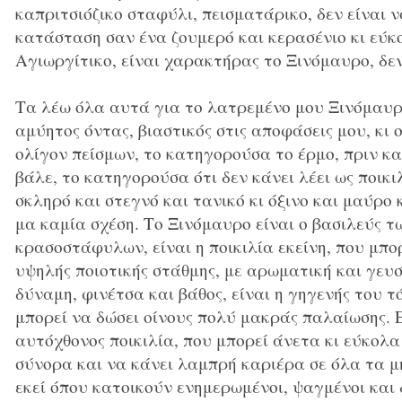
καπριτσιόζικο σταφύλι, πεισματάρικο, δεν είναι
κατάσταση σαν ένα ζουμερό και κερασένιο κι εύκ
Αγιωργίτικο, είναι χαρακτήρας το Ξινόμαυρο, δεν
Τα λέω όλα αυτά για το λατρεμένο μου Ξινόμαυρο
αμύητος όντας, βιαστικός στις αποφάσεις μου, κι 
ολίγον πείσμων, το κατηγορούσα το έρμο, πριν κα
βάλε, το κατηγορούσα ότι δεν κάνει λέει ως ποικιλί
σκληρό και στεγνό και τανικό κι όξινο και μαύρο 
μα καμία σχέση. Το Ξινόμαυρο είναι ο βασιλεύς 
κρασοστάφυλων, είναι η ποικιλία εκείνη, που μπο
υψηλής ποιοτικής στάθμης, με αρωματική και γευ
δύναμη, φινέτσα και βάθος, είναι η γηγενής του τ
μπορεί να δώσει οίνους πολύ μακράς παλαίωσης. 
αυτόχθονος ποικιλία, που μπορεί άνετα κι εύκολα
σύνορα και να κάνει λαμπρή καριέρα σε όλα τα μή
εκεί όπου κατοικούν ενημερωμένοι, ψαγμένοι και 