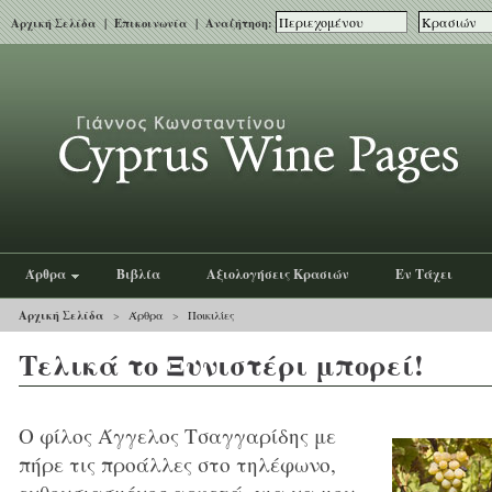
Αρχική Σελίδα
|
Επικοινωνία
| Αναζήτηση:
Άρθρα
Βιβλία
Αξιολογήσεις Κρασιών
Εν Τάχει
Αρχική Σελίδα
>
Άρθρα
>
Ποικιλίες
Τελικά το Ξυνιστέρι μπορεί!
Ο φίλος Άγγελος Τσαγγαρίδης με
πήρε τις προάλλες στο τηλέφωνο,