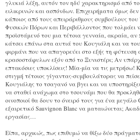
γλυκιά λέξη, αυτόν τον ηδύ χαρακτηρισμό από το
ειλικρινών και ασπόνδων. Επιχειρήματα όμως δεν
κάποιος από τους απειράριθμους συμβούλους του
Φυσικών Πόρων και Περιβάλλοντος που τολμάει ν
προϊστάμενό του μια τέτοια γενναία, ακραία, αν
κάτσει επάνω στα αυτιά του Κουγιάλη και να του
φιρμάνι που να απαγορεύει στο εξής τη φύτευση
κρασοστάφυλων εξόν από το Ξυνιστέρι; Αν υπάρχ
επτακόσιες υποκλίσεις! Μία-μία να τις μετρήσω! 
στιγμή τέτοιος γίγαντας-συμβουλάτορας να πείσει
Κουγιάλης το τσαγανό να βγει και να υποστηρίξε
να σταθεί ανάχωμα στο τσουνάμι που θα προκληθε
οινοποιοί θα δουν το όνειρό τους για ένα μεγάλο 
εξαιρετικό Sauvignon Blanc να ματαιώνεται; Ακ
εργασίας…
Είπα, αρχικώς, πως επιθυμώ να θίξω δύο πράγματ