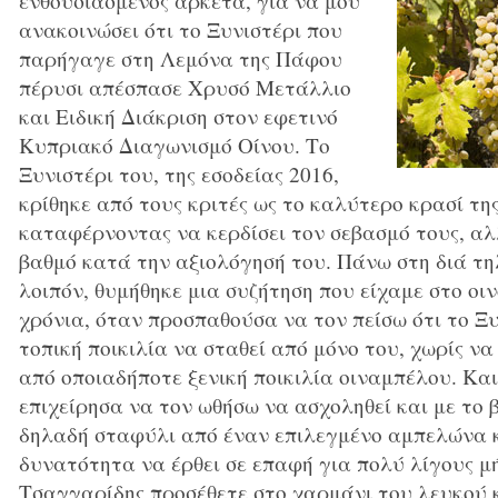
ενθουσιασμένος αρκετά, για να μου
ανακοινώσει ότι το Ξυνιστέρι που
παρήγαγε στη Λεμόνα της Πάφου
πέρυσι απέσπασε Χρυσό Μετάλλιο
και Ειδική Διάκριση στον εφετινό
Κυπριακό Διαγωνισμό Οίνου. Το
Ξυνιστέρι του, της εσοδείας 2016,
κρίθηκε από τους κριτές ως το καλύτερο κρασί της
καταφέρνοντας να κερδίσει τον σεβασμό τους, αλ
βαθμό κατά την αξιολόγησή του. Πάνω στη διά τ
λοιπόν, θυμήθηκε μια συζήτηση που είχαμε στο οι
χρόνια, όταν προσπαθούσα να τον πείσω ότι το Ξυ
τοπική ποικιλία να σταθεί από μόνο του, χωρίς να
από οποιαδήποτε ξενική ποικιλία οιναμπέλου. Και
επιχείρησα να τον ωθήσω να ασχοληθεί και με το β
δηλαδή σταφύλι από έναν επιλεγμένο αμπελώνα κ
δυνατότητα να έρθει σε επαφή για πολύ λίγους μή
Τσαγγαρίδης προσέθετε στο χαρμάνι του λευκού κ