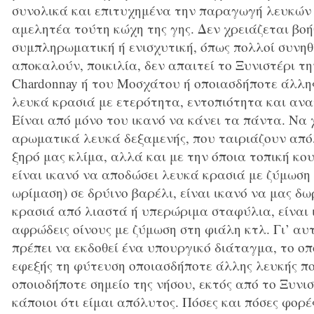
συνολικά και επιτυχημένα την παραγωγή λευκών 
αμελητέα τούτη κώχη της γης. Δεν χρειάζεται βοή
συμπληρωματική ή ενισχυτική, όπως πολλοί συνηθ
αποκαλούν, ποικιλία, δεν απαιτεί το Ξυνιστέρι τ
Chardonnay ή του Μοσχάτου ή οποιασδήποτε άλλης
λευκά κρασιά με ετερότητα, εντοπιότητα και ανα
Είναι από μόνο του ικανό να κάνει τα πάντα. Να 
αρωματικά λευκά δεξαμενής, που ταιριάζουν από
ξηρό μας κλίμα, αλλά και με την όποια τοπική κου
είναι ικανό να αποδώσει λευκά κρασιά με ζύμωση 
ωρίμαση) σε δρύινο βαρέλι, είναι ικανό να μας δ
κρασιά από λιαστά ή υπερώριμα σταφύλια, είναι 
αφρώδεις οίνους με ζύμωση στη φιάλη κτλ. Γι’ αυ
πρέπει να εκδοθεί ένα υπουργικό διάταγμα, το οπ
εφεξής τη φύτευση οποιασδήποτε άλλης λευκής πο
οποιοδήποτε σημείο της νήσου, εκτός από το Ξυνι
κάποιοι ότι είμαι απόλυτος. Πόσες και πόσες φορέ