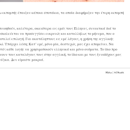
γω εκπομπής έπαιζαν κάποια σποτάκια, τα οποία διαφήμιζαν την έτερη εκπομπή
νοηθούν, καλύτερα, οικειότερα εις εμάς τους Έλληνες, συνεκτικά διά το
Δυσκολεύεται να προσεγγίσει ευκρινώς και καταλλήλως το μήνυμα, που ο
τελεί επιλογή. Για ακατάληπτους εις εμέ λόγους, η χρήση της αγγλικής
δώ. Υπάρχει λύση; Κατ’ εμέ, μόνο μία, δυστυχώς, μας έχει απομείνει. Να
τές κάθε λογής να χρησιμοποιούν ελληνικά και μόνο ονόματα. Το ίδιο προ
νουν τους καταλόγους τους στην αγγλική, το ίδιο και με τους ξενοδόχους μας
έζικα. Δεν είμαστε μακριά.
πίσω
|
τύπωσε