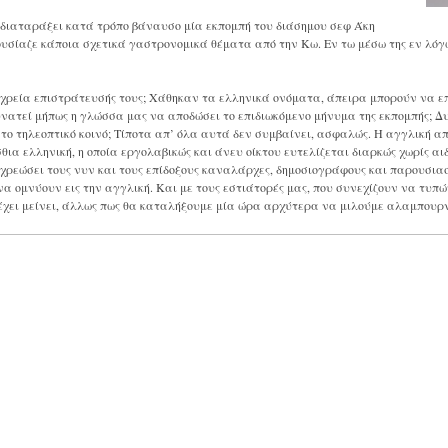
να διαταράξει κατά τρόπο βάναυσο μία εκπομπή του διάσημου σεφ Άκη
παρουσίαζε κάποια σχετικά γαστρονομικά θέματα από την Κω. Εν τω μέσω της εν λό
η χρεία επιστράτευσής τους; Χάθηκαν τα ελληνικά ονόματα, άπειρα μπορούν να επι
δυνατεί μήπως η γλώσσα μας να αποδώσει το επιδιωκόμενο μήνυμα της εκπομπής; 
ο τηλεοπτικό κοινό; Τίποτα απ’ όλα αυτά δεν συμβαίνει, ασφαλώς. Η αγγλική απο
σθια ελληνική, η οποία εργολαβικώς και άνευ οίκτου ευτελίζεται διαρκώς χωρίς αι
χρεώσει τους νυν και τους επίδοξους καναλάρχες, δημοσιογράφους και παρουσιασ
να ομνύουν εις την αγγλική. Και με τους εστιάτορές μας, που συνεχίζουν να τυπώ
έχει μείνει, άλλως πως θα καταλήξουμε μία ώρα αρχύτερα να μιλούμε αλαμπουρν