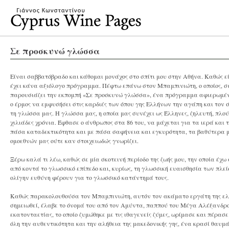
Σε προσκυνώ γλώσσα
Είναι σαββατόβραδο και κάθομαι μονάχος στο σπίτι μου στην Αθήνα. Καθώς εί
έχει κάνα αξιόλογο πρόγραμμα. Πέφτω επάνω στον Μπαμπινιώτη, ο οποίος, σ
παρουσιάζει την εκπομπή «Σε προσκυνώ γλώσσα», ένα πρόγραμμα αφιερωμένο
ο έρμος να εμφυσήσει στις καρδιές των όπου γης Ελλήνων την αγάπη και τον σ
τη γλώσσα μας. Η γλώσσα μας, η οποία μας συνέχει ως Έλληνες, ζηλευτή, πλο
χιλιάδες χρόνια. Έφθασε ο άνθρωπος στα 86 του, να μάχεται για τα ιερά και τα
πάσα καταδεκτικότητα και με πάσα σαφήνεια και εγκυρότητα, τα βαθύτερα μυ
ομοεθνών μας ούτε καν στοιχειωδώς γνωρίζει.
Ξέρω καλά τι λέω, καθώς σε μία σκοτεινή περίοδο της ζωής μου, την οποία έχ
από κοντά το γλωσσικό επίπεδο και, κυρίως, τη γλωσσική ευαισθησία των πλ
ολίγην ευθύνη φέρουν για το γλωσσικό κατάντημά τους.
Καθώς παρακολουθούσα τον Μπαμπινιώτη, αυτόν τον ακάματο εργάτη της ελλη
σημειωθεί, έλαβε το όνομά του από τον Αμύντα, παππού του Μέγα Αλέξανδρ
εκατονταετίας, το οποίο ζυμώθηκε με τις ιθαγενείς ζύμες, ωρίμασε και πέρασ
όλη την αυθεντικότητα και την αλήθεια της μακεδονικής γης, ένα κρασί θαυμάσ