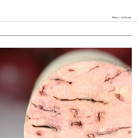
πίσω
|
τύπωσε