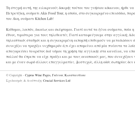
Τη στιγμή αυτή, της ειλικρινούς δοκιμής τούτου του γνήσιου κόκκινου, ήρθε 
Πετρετζίκη, ονόματι Akis Food Tour, η οποία, στο συγκεκριμένο επεισόδιο, 
του Άκη, ονόματι Kitchen Lab!
Κάθομαι, λοιπόν, δικαίως και σκέφτομαι. Γιατί αυτά τα ξένα ονόματα, ποία 
έθνος, τιμιότερα για τους τηλεθεατές. Γιατί καταφεύγουμε στην αγγλική; Α
τηλεοπτικός σταθμός και η συγκεκριμένη εκπομπή επιθυμούν να μεταδώσουν στ
συνεχίζει να τροχίζει νυχθημερόν ό,τι έχει απομείνει από μία πνέοντα τα λοί
απαγορεύσει το κράτος διά νόμου τη χρήση της αγγλικής στα κανάλια, να υπο
πολλού θα έπρεπε να είχε πράξει και με τους οινοποιούς μας, που συνεχίζουν 
και με έναν σωρό άλλους επαγγελματίες. Δυστυχώς, άλλη οδός σωτηρίας δεν 
© Copyright -
Cyprus Wine Pages, Γιάννος Κωνσταντίνου
Σχεδιασμός & Ανάπτυξη:
Crucial Services Ltd