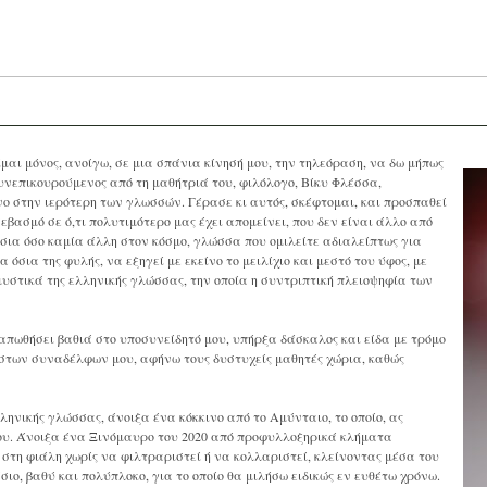
μαι μόνος, ανοίγω, σε μια σπάνια κίνησή μου, την τηλεόραση, να δω μήπως
υνεπικουρούμενος από τη μαθήτριά του, φιλόλογο, Βίκυ Φλέσσα,
 στην ιερότερη των γλωσσών. Γέρασε κι αυτός, σκέφτομαι, και προσπαθεί
εβασμό σε ό,τι πολυτιμότερο μας έχει απομείνει, που δεν είναι άλλο από
ύσια όσο καμία άλλη στον κόσμο, γλώσσα που ομιλείτε αδιαλείπτως για
 όσια της φυλής, να εξηγεί με εκείνο το μειλίχιο και μεστό του ύφος, με
στικά της ελληνικής γλώσσας, την οποία η συντριπτική πλειοψηφία των
ω απωθήσει βαθιά στο υποσυνείδητό μου, υπήρξα δάσκαλος και είδα με τρόμο
είστων συναδέλφων μου, αφήνω τους δυστυχείς μαθητές χώρια, καθώς
νικής γλώσσας, άνοιξα ένα κόκκινο από το Αμύνταιο, το οποίο, ας
ου. Άνοιξα ένα Ξινόμαυρο του 2020 από προφυλλοξηρικά κλήματα
ε στη φιάλη χωρίς να φιλτραριστεί ή να κολλαριστεί, κλείνοντας μέσα του
ιο, βαθύ και πολύπλοκο, για το οποίο θα μιλήσω ειδικώς εν ευθέτω χρόνω.